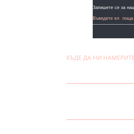
Запишете се за на
КЪДЕ ДА НИ НАМЕРИТ
Jewel Skin
Естетичен Център
адрес: гр. София 1007, бул. “Арс
тел: 02 / 865 32 93
моб:
0884 07 07 48
ел поща: info@jewelskin.bg
Работно време
Понеделник-Петък: 09:00 - 20:00
Събота: 09:00 - 17:00