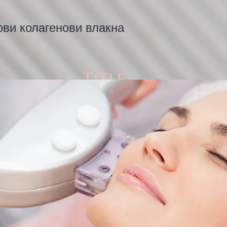
ови колагенови влакна
Title