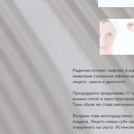
Радиочестотният лифтинг в из
нежелани странични ефекти кат
лицето, шията и деколтето.
Процедурата продължава 40 ми
влакна стягат и престтруктури
Това обаче не става мигновено
Въпреки това непосредствено с
повдига. Лицето сякаш губи св
отварянето на окото. Истински