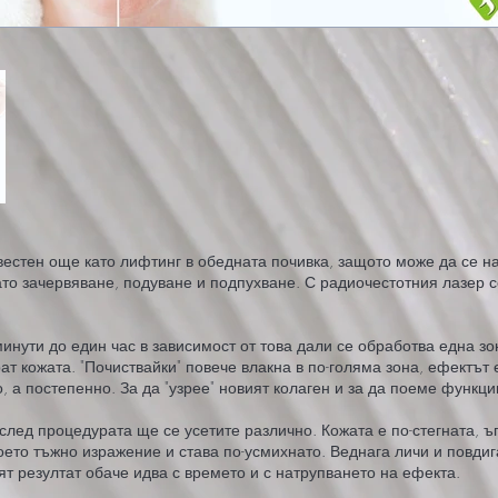
вестен още като лифтинг в обедната почивка, защото може да се на
о зачервяване, подуване и подпухване. С радиочестотния лазер се
нути до един час в зависимост от това дали се обработва една зо
рат кожата. "Почиствайки" повече влакна в по-голяма зона, ефектът
, а постепенно. За да "узрее" новият колаген и за да поеме функци
лед процедурата ще се усетите различно. Кожата е по-стегната, ъг
оето тъжно изражение и става по-усмихнато. Веднага личи и повдиг
ят резултат обаче идва с времето и с натрупването на ефекта.