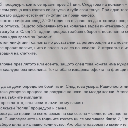
 процедури, които се правят през 21 дни. След това на половин –
ам усеща кога кожата се отпуска и губи своя тонус. При едни това
 когато радиочестотният лифтинг се прави наново.
естотен лифтинг след 25-30 годишна възраст, за да отложим процес
 се отпуска. Защото обновяването на колагена върви иинтензивно, 
 загубите. След 25 години процесът забавя обороти, постепенно се
гава идва време за “ремонт".
отен лиифтиинг са напълно достатъчни за регенерацията на новите
 се правят повече, нито е полезно да са по-начесто. Интервалът е и
ерация на клетките.
апочне през лятото или есента, защото след това кожата има нужда
 и хиалуронова киселина. Токът обаче изпарява ефекта на филърит
” да се дели определен брой пъти. След това умира. Радиочестотн
така ускорява процеса по раждане на нови, по-млади клетки. А тов
и на зъбните импланти.
през лятото, слънчевите лъчи не му влияят.
всякакви “топли” процедури и сауна.
оже да се прави по всяко време на ски сезона – силното слънце н
. С напредването на годините кожата ни се увеличава близо 2,5 п
ъбере цялото излишно количество. Ако обаче навреме го включит