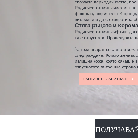
спазвате периодичността, проц
Радиочестотният лиифтинг по 
фект след серията от 4 процед
витамини и да се хидратира о
Стяга ръцете и корем
Радиочестотният лифтинг дава 
тя е отпусната. Процедурата н
“С този апарат се стяга и кожа
след раждане. Когато жената 
излишна кожа, която сякаш е в
отпуснатата вътрешна страна 
НАПРАВЕТЕ ЗАПИТВАНЕ
ПОЛУЧАВАЙ