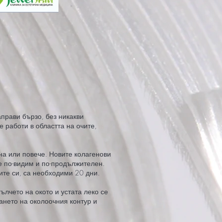
прави бързо, без никакви
 работи в областта на очите,
на или повече. Новите колагенови
 е по-видим и по-продължителен.
ите си, са необходими 20 дни.
ълчето на окото и устата леко се
ането на околоочния контур и