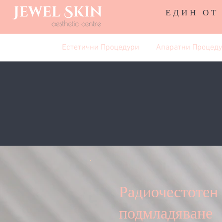
ЕДИН ОТ
Естетични Процедури
Апаратни Процед
Радиочестотен 
подмладяване