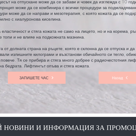
есът на отпускане може да се забави и човек да изглежда с 10 год
прнцип може да се комбинира с всички процедури за подмладяван
ури може да се направи и мезотерапия, с която кожата да се подхр
билно с хиалуронова киселина.
а
еластичност и стяга кожата не само на лицето, но и на корема, ръ
е топи и не влияе на подкожната мазнина.
та от долната страна на ръцете, която е склонна да се отпуска и д
свали излишните килограми и възстанови обичайното си тегло, оби
 повече. Тя се прибира и стяга много добрее с радиочестотния лиф
на бедрата. Лифтингът опъва и стяга кожата.
ЗАПИШЕТЕ ЧАС
Назад
 НОВИНИ И ИНФОРМАЦИЯ ЗА ПРОМО