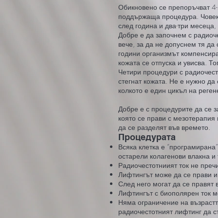
Обикновено се препоръчват 4-5
поддържаща процедура. Човек с
след година и два-три месеца,
Добре е да започнем с радиоч
вече, за да не допуснем тя да
години организмът компенсира
кожата се отпуска и увисва. То
Четири процедури с радиочест
стегнат кожата. Не е нужно да
колкото е един цикъл на реген
Добре е с процедурите да се з
която се прави с мезотерапия
да се разделят във времето.
Процедурата
Всяка клетка е “програмирана
остарели колагенови влакна и 
Радиочестотниият ток не преч
Лифтингът може да се прави и 
След него могат да се правят 
Лифтингът с биополярен ток м
Няма ограничение на възрастта
радиочестотният лифтинг да с