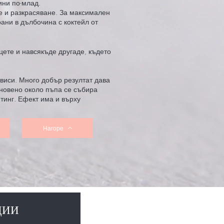
ини по-млад.
е и разкрасяване. За максимален
ани в дълбочина с коктейл от
цете и навсякъде другаде, където
а виси. Много добър резултат дава
кновено около пъпа се събира
тинг. Ефект има и върху
Нагоре
ЦИИ