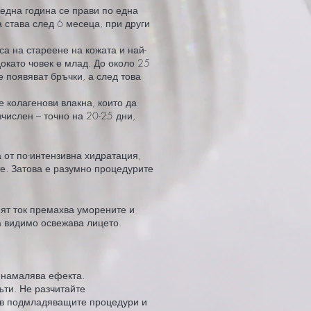
 една година се прави по една
 става след 6 месеца, при други
а на стареене на кожата и най-
докато човек е млад. До около 25
 появяват бръчки, а след това
 колагенови влакна, които да
зчислен – точно на 20-25 дни,
 от по-интензивна хидратация,
е. Затова е разумно процедурите
ият ток премахва уморените и
а видимо освежава лицето.
е намалява ефекта.
ъти. Не разчитайте
е в подмладяващите процедури и