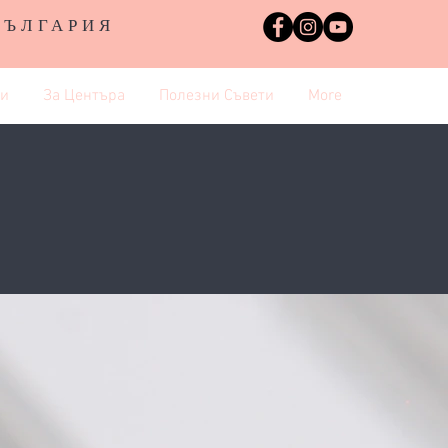
БЪЛГАРИЯ
и
За Центъра
Полезни Съвети
More