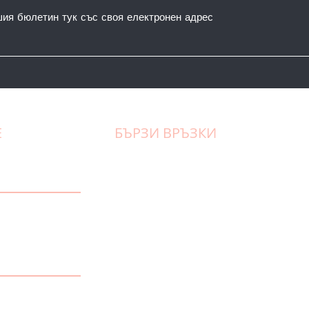
шия бюлетин тук със своя електронен адрес
Е
БЪРЗИ ВРЪЗКИ
Естетични процедури
Козметични терапии
Химични пилинги
Апаратни процедури
еналски” 125
Клинична дерматология
Лазерни терапии
Лазерна епилация
Цени
За нас
Полезни съвети
Контакти