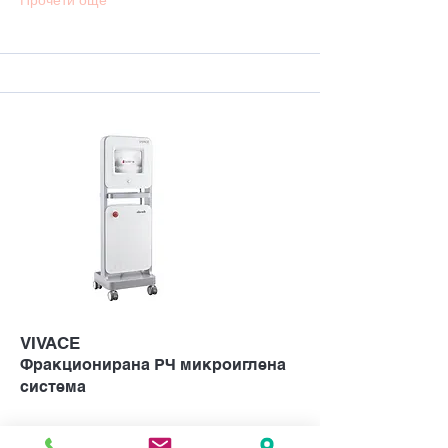
Прочети още
VIVACE
Фракционирана РЧ микроиглена
система