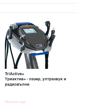
TriActive+
Триактив+ - лазер, ултразвук и
радиовълни
Прочети още