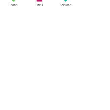
Прочети още
Phone
Email
Address
SYNERON-eMax
Лазерна епилация, лазерно
подмладяване