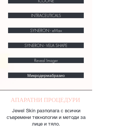
ICOONE
INTRACEUTICALS
SYNERON - eMax
SYNERON - VELA SHAPE
Reveal Imager
Микродермабразио
АПАРАТНИ ПРОЦЕДУРИ
Jewel Skin разполага с всички
съвремени технологии и методи за
лице и тяло.