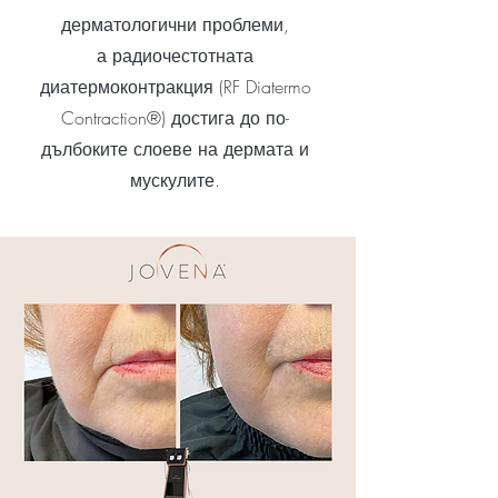
дерматологични проблеми,
а радиочестотната
диатермоконтракция (RF Diatermo
Contraction®) достига до по-
дълбоките слоеве на дермата и
мускулите.