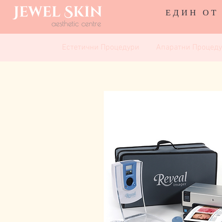
ЕДИН ОТ
Естетични Процедури
Апаратни Процед