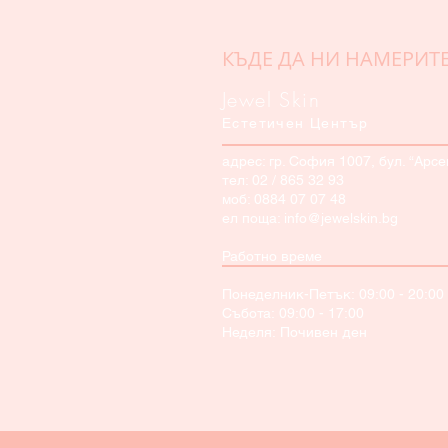
КЪДЕ ДА НИ НАМЕРИТ
Jewel Skin
Естетичен Център
адрес: гр. София 1007, бул. “Арс
тел: 02 / 865 32 93
моб:
0884 07 07 48
ел поща: info@jewelskin.bg
Работно време
Понеделник-Петък: 09:00 - 20:00
Събота: 09:00 - 17:00
Неделя: Почивен ден