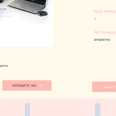
Брой необх
1
Тип Процед
апаратна
канта
ЗАПИШЕТЕ ЧАС
Назад
Reveal Imager
SYNERO