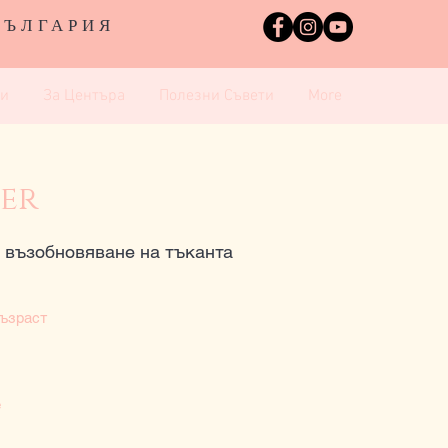
БЪЛГАРИЯ
и
За Центъра
Полезни Съвети
More
ger
 възобновяване на тъканта
ъзраст
е