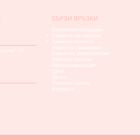
Е
БЪРЗИ ВРЪЗКИ
Естетични процедури
Козметични терапии
Химични пилинги
Апаратни процедури
еналски” 125
Клинична дерматология
Лазерни терапии
Лазерна епилация
Цени
За нас
Полезни съвети
Контакти