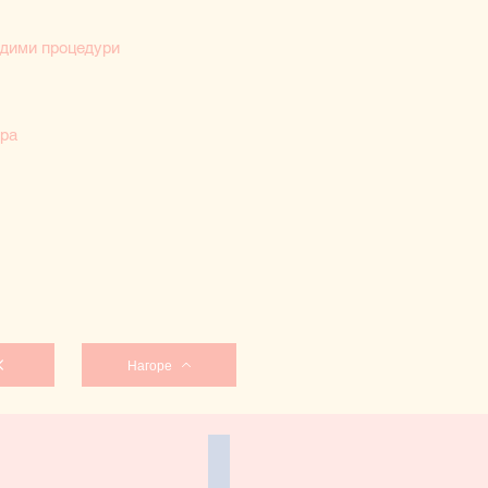
одими процедури
ура
Нагоре
N-VELA SHAPE
SYNERON-eMax