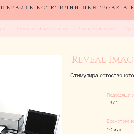
 ПЪРВИТЕ ЕСТЕТИЧНИ ЦЕНТРОВЕ В 
ури
Клинична Дерматология
Лазерни Терапии
Цен
Reveal Ima
Стимулира естественото
Подходяща в
18-60+
Времетраен
20 мин