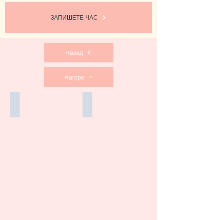
ЗАПИШЕТЕ ЧАС
Назад
Нагоре
VIVACE
Микродермабразио