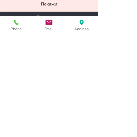
Покажи
всички
ПОЛУЧАВАЙ НОВИНИ И
ИНФОРМАЦИЯ ЗА ПРОМОЦИИ
Phone
Email
Address
Запишете се за нашия бюлетин
тук със своя електронен адрес
ЗАПИСВАМ СЕ
БЪРЗИ ВРЪЗКИ
Естетични процедури
Козметични терапии
Химични пилинги
Апаратни процедури
Клинична дерматология