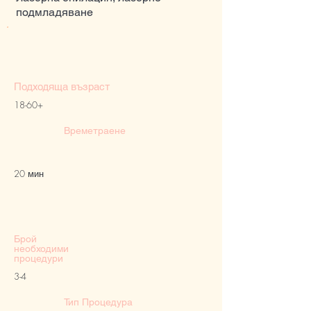
подмладяване
Подходяща възраст
18-60+
Времетраене
20 мин
Брой
необходими
процедури
3-4
Тип Процедура