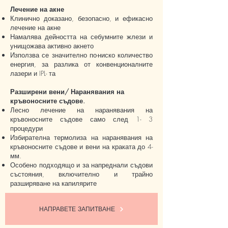
Лечение на акне
Клинично доказано, безопасно, и ефикасно
лечение на акне
Намалява дейността на себумните жлези и
унищожава активно акнето
Използва се значително по-ниско количество
енергия, за разлика от конвенционалните
лазери и IPL- та
Разширени вени/ Наранявания на
кръвоносните съдове.
Лесно лечение на наранявания на
кръвоносните съдове само след 1- 3
процедури
Избирателна термолиза на наранявания на
кръвоносните съдове и вени на краката до 4-
мм.
Особено подходящо и за напреднали съдови
състояния, включително и трайно
разширяване на капилярите
НАПРАВЕТЕ ЗАПИТВАНЕ